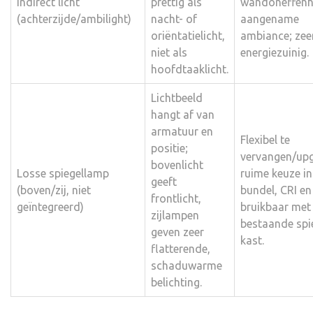
Indirect licht
prettig als
wandoneffenh
(achterzijde/ambilight)
nacht- of
aangename
oriëntatielicht,
ambiance; zee
niet als
energiezuinig.
hoofdtaaklicht.
Lichtbeeld
hangt af van
armatuur en
Flexibel te
positie;
vervangen/up
bovenlicht
Losse spiegellamp
ruime keuze in 
geeft
(boven/zij, niet
bundel, CRI en
frontlicht,
geïntegreerd)
bruikbaar met
zijlampen
bestaande spi
geven zeer
kast.
flatterende,
schaduwarme
belichting.