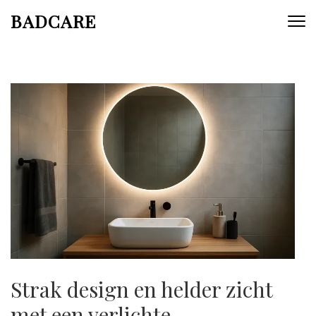
Skip
BADCARE
to
content
(Press
Enter)
Strak design en helder zicht
met een verlichte