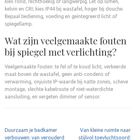
kies rond, rechthoekig of langwerpig. Let op lumen,
kelvin en CRI; kies IP44 bij wastafel, hoger bij douche.
Bepaal bediening, voeding en geïntegreerd licht of
spiegellamp.
Wat zijn veelgemaakte fouten
bij spiegel met verlichting?
Veelgemaakte fouten: te fel of te koud licht, verkeerde
maat boven de wastafel, geen anti-condens of
verwarming, onjuiste IP-waarde bij natte zones, scheve
montage, slechte kabelroute of niet-waterdichte
aansluiting, en vergeten dimmer of sensor.
Post
Duurzaam je badkamer
Van kleine ruimte naar
navigation
verbouwen: van verouderd
stijlvol toevluchtsoord: