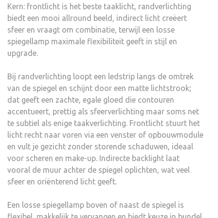
Kern: frontlicht is het beste taaklicht, randverlichting
biedt een mooi allround beeld, indirect licht creëert
sfeer en vraagt om combinatie, terwijl een losse
spiegellamp maximale flexibiliteit geeft in stijl en
upgrade.
Bij randverlichting loopt een ledstrip langs de omtrek
van de spiegel en schijnt door een matte lichtstrook;
dat geeft een zachte, egale gloed die contouren
accentueert, prettig als sfeerverlichting maar soms net
te subtiel als enige taakverlichting. Frontlicht stuurt het
licht recht naar voren via een venster of opbouwmodule
en vult je gezicht zonder storende schaduwen, ideaal
voor scheren en make-up. Indirecte backlight laat
vooral de muur achter de spiegel oplichten, wat veel
sfeer en oriënterend licht geeft.
Een losse spiegellamp boven of naast de spiegel is
flexibel, makkelijk te vervangen en biedt keuze in bundel