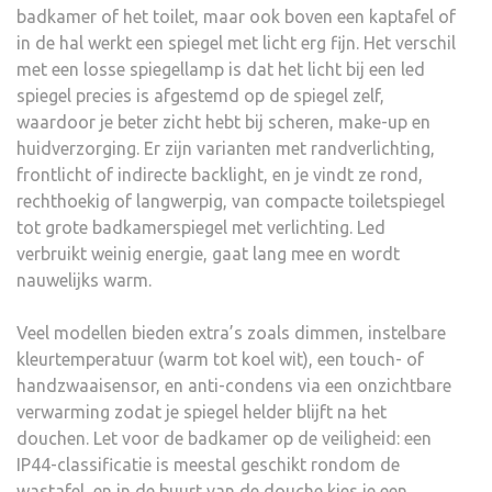
badkamer of het toilet, maar ook boven een kaptafel of
in de hal werkt een spiegel met licht erg fijn. Het verschil
met een losse spiegellamp is dat het licht bij een led
spiegel precies is afgestemd op de spiegel zelf,
waardoor je beter zicht hebt bij scheren, make-up en
huidverzorging. Er zijn varianten met randverlichting,
frontlicht of indirecte backlight, en je vindt ze rond,
rechthoekig of langwerpig, van compacte toiletspiegel
tot grote badkamerspiegel met verlichting. Led
verbruikt weinig energie, gaat lang mee en wordt
nauwelijks warm.
Veel modellen bieden extra’s zoals dimmen, instelbare
kleurtemperatuur (warm tot koel wit), een touch- of
handzwaaisensor, en anti-condens via een onzichtbare
verwarming zodat je spiegel helder blijft na het
douchen. Let voor de badkamer op de veiligheid: een
IP44-classificatie is meestal geschikt rondom de
wastafel, en in de buurt van de douche kies je een