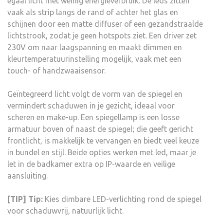
egaal licht met weinig energieverbruik. De leds zitten
vaak als strip langs de rand of achter het glas en
schijnen door een matte diffuser of een gezandstraalde
lichtstrook, zodat je geen hotspots ziet. Een driver zet
230V om naar laagspanning en maakt dimmen en
kleurtemperatuurinstelling mogelijk, vaak met een
touch- of handzwaaisensor.
Geïntegreerd licht volgt de vorm van de spiegel en
vermindert schaduwen in je gezicht, ideaal voor
scheren en make-up. Een spiegellamp is een losse
armatuur boven of naast de spiegel; die geeft gericht
frontlicht, is makkelijk te vervangen en biedt veel keuze
in bundel en stijl. Beide opties werken met led, maar je
let in de badkamer extra op IP-waarde en veilige
aansluiting.
[TIP] Tip:
Kies dimbare LED-verlichting rond de spiegel
voor schaduwvrij, natuurlijk licht.