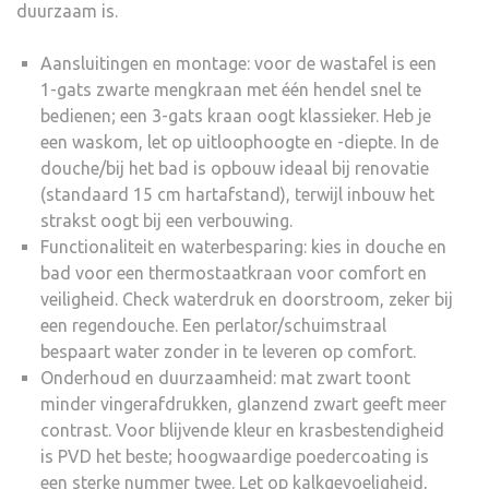
duurzaam is.
Aansluitingen en montage: voor de wastafel is een
1-gats zwarte mengkraan met één hendel snel te
bedienen; een 3-gats kraan oogt klassieker. Heb je
een waskom, let op uitloophoogte en -diepte. In de
douche/bij het bad is opbouw ideaal bij renovatie
(standaard 15 cm hartafstand), terwijl inbouw het
strakst oogt bij een verbouwing.
Functionaliteit en waterbesparing: kies in douche en
bad voor een thermostaatkraan voor comfort en
veiligheid. Check waterdruk en doorstroom, zeker bij
een regendouche. Een perlator/schuimstraal
bespaart water zonder in te leveren op comfort.
Onderhoud en duurzaamheid: mat zwart toont
minder vingerafdrukken, glanzend zwart geeft meer
contrast. Voor blijvende kleur en krasbestendigheid
is PVD het beste; hoogwaardige poedercoating is
een sterke nummer twee. Let op kalkgevoeligheid,