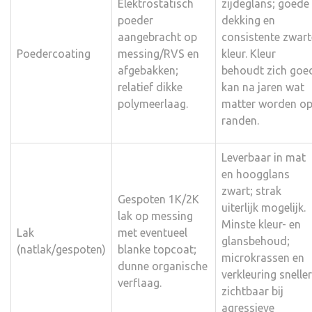
Elektrostatisch
zijdeglans; goede
poeder
dekking en
aangebracht op
consistente zwart
Poedercoating
messing/RVS en
kleur. Kleur
afgebakken;
behoudt zich goe
relatief dikke
kan na jaren wat
polymeerlaag.
matter worden o
randen.
Leverbaar in mat
en hoogglans
zwart; strak
Gespoten 1K/2K
uiterlijk mogelijk.
lak op messing
Minste kleur- en
Lak
met eventueel
glansbehoud;
(natlak/gespoten)
blanke topcoat;
microkrassen en
dunne organische
verkleuring sneller
verflaag.
zichtbaar bij
agressieve