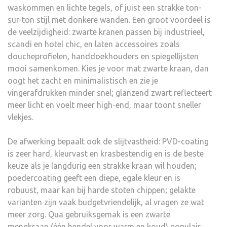
waskommen en lichte tegels, of juist een strakke ton-
sur-ton stijl met donkere wanden. Een groot voordeel is
de veelzijdigheid: zwarte kranen passen bij industrieel,
scandi en hotel chic, en laten accessoires zoals
doucheprofielen, handdoekhouders en spiegellijsten
mooi samenkomen. Kies je voor mat zwarte kraan, dan
oogt het zacht en minimalistisch en zie je
vingerafdrukken minder snel; glanzend zwart reflecteert
meer licht en voelt meer high-end, maar toont sneller
vlekjes.
De afwerking bepaalt ook de slijtvastheid: PVD-coating
is zeer hard, kleurvast en krasbestendig en is de beste
keuze als je langdurig een strakke kraan wil houden;
poedercoating geeft een diepe, egale kleur en is
robuust, maar kan bij harde stoten chippen; gelakte
varianten zijn vaak budgetvriendelijk, al vragen ze wat
meer zorg. Qua gebruiksgemak is een zwarte
mengkraan (één hendel voor warm en koud) populair