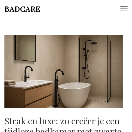
Skip
BADCARE
to
content
(Press
Enter)
Strak en luxe: zo creëer je een
tijdloze badkamer met zwarte