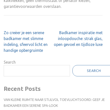
kalkvlekken, geen thermostaat of perlator kiezen,
garantievoorwaarden overslaan.
Post
Zo creëer je een serene
Badkamer inspiratie met
navigation
badkamer met slimme
inloopdouche: strak glas,
indeling, sfeervol licht en
open gevoel en tijdloze luxe
handige opbergruimte
Search
SEARCH
Recent Posts
VAN KLEINE RUIMTE NAAR STIJLVOL TOEVLUCHTSOORD: GEEF JE
BADKAMER EEN SERENE SPA-LOOK