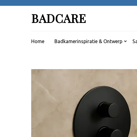
Skip
to
BADCARE
content
(Press
Enter)
Home
Badkamerinspiratie & Ontwerp
Sa