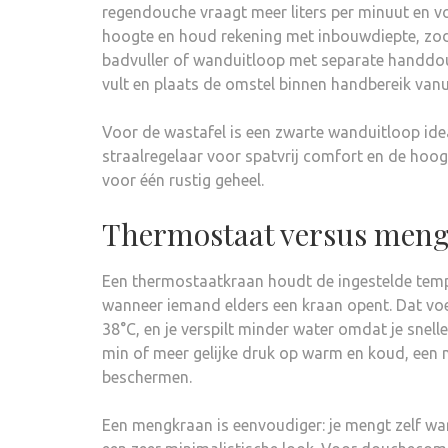
regendouche vraagt meer liters per minuut en 
hoogte en houd rekening met inbouwdiepte, zoda
badvuller of wanduitloop met separate handdouc
vult en plaats de omstel binnen handbereik vanui
Voor de wastafel is een zwarte wanduitloop idea
straalregelaar voor spatvrij comfort en de hoogt
voor één rustig geheel.
Thermostaat versus men
Een thermostaatkraan houdt de ingestelde tem
wanneer iemand elders een kraan opent. Dat voel
38°C, en je verspilt minder water omdat je snel
min of meer gelijke druk op warm en koud, een
beschermen.
Een mengkraan is eenvoudiger: je mengt zelf war