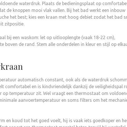
voldoende waterdruk. Plaats de bedieningsplaat op comfortabe
t de knoppen mooi vlak vallen. Bij het bad werkt een inbouw
he het best; kies een kraan met hoog debiet zodat het bad s
t zitpositie.
al bij een waskom: let op uitlooplengte (vaak 18-22 cm),
e boven de rand. Stem alle onderdelen in kleur en stijl op elka
gkraan
peratuur automatisch constant, ook als de waterdruk schomm
t comfortabel en is kindvriendelijk dankzij de veiligheidspal 
ler op temperatuur zit. Wel vraagt een thermostaat om voldoen
 minimale aanvoertemperatuur en soms filters om het mechanie
m en koud tot het goed voelt, hij is vaak iets goedkoper en he