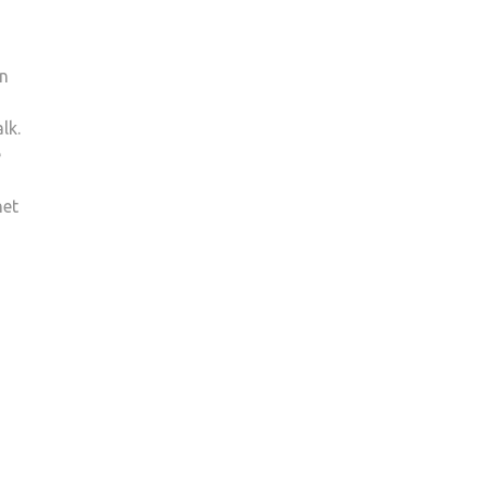
en
lk.
e
het