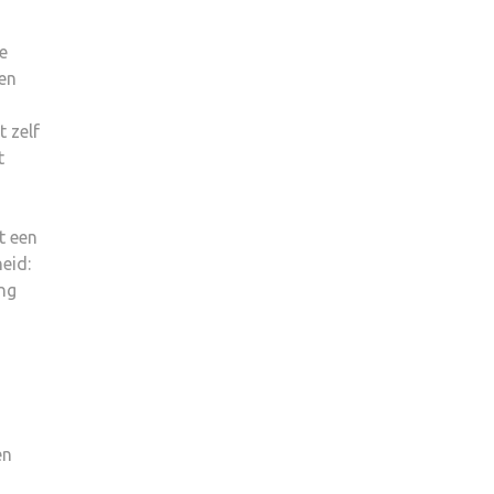
e
en
 zelf
t
t een
eid:
ing
en