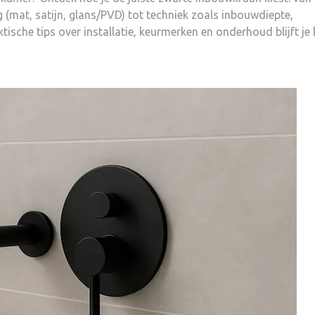
 (mat, satijn, glans/PVD) tot techniek zoals inbouwdiepte,
tische tips over installatie, keurmerken en onderhoud blijft je