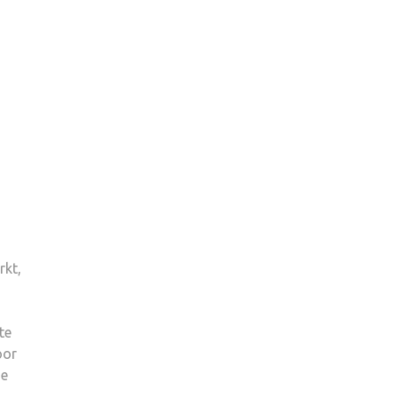
rkt,
te
oor
je