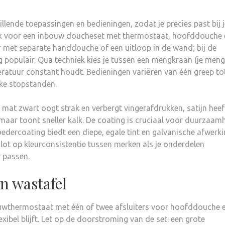
illende toepassingen en bedieningen, zodat je precies past bij j
ak voor een inbouw doucheset met thermostaat, hoofddouche 
r met separate handdouche of een uitloop in de wand; bij de
 populair. Qua techniek kies je tussen een mengkraan (je mengt
ratuur constant houdt. Bedieningen variëren van één greep to
ke stopstanden.
mat zwart oogt strak en verbergt vingerafdrukken, satijn heef
 maar toont sneller kalk. De coating is cruciaal voor duurzaamh
oedercoating biedt een diepe, egale tint en galvanische afwerk
 slot op kleurconsistentie tussen merken als je onderdelen
r passen.
n wastafel
bouwthermostaat met één of twee afsluiters voor hoofddouche 
ibel blijft. Let op de doorstroming van de set: een grote