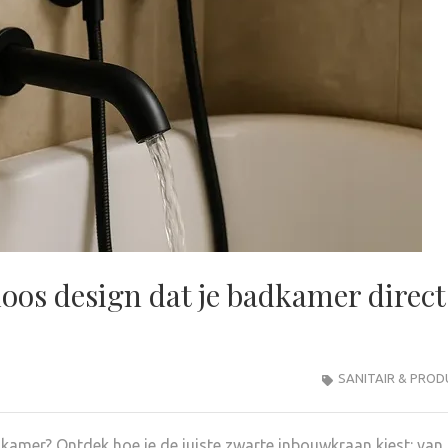
oos design dat je badkamer direct
SANITAIR & PRO
adkamer? Ontdek hoe je de juiste zwarte inbouwkraan kiest: van