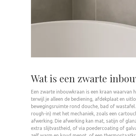
Wat is een zwarte inbo
Een zwarte inbouwkraan is een kraan waarvan h
terwijl je alleen de bediening, afdekplaat en uitl
bewegingsruimte rond douche, bad of wastafel.
rough-in) met het mechaniek, zoals een cartouc
afwerking. Die afwerking kan mat, satijn of gl
extra slijtvastheid, of via poedercoating of gal
zelf warm en koud mengt, of een thermostaatkr