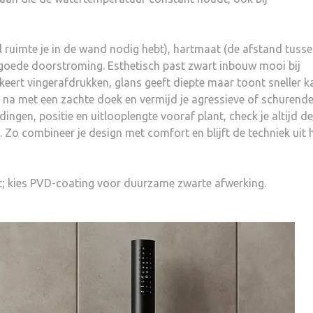
l ruimte je in de wand nodig hebt), hartmaat (de afstand tuss
 goede doorstroming. Esthetisch past zwart inbouw mooi bij
ert vingerafdrukken, glans geeft diepte maar toont sneller ka
e na met een zachte doek en vermijd je agressieve of schurend
ingen, positie en uitlooplengte vooraf plant, check je altijd de
 Zo combineer je design met comfort en blijft de techniek uit 
t; kies PVD-coating voor duurzame zwarte afwerking.