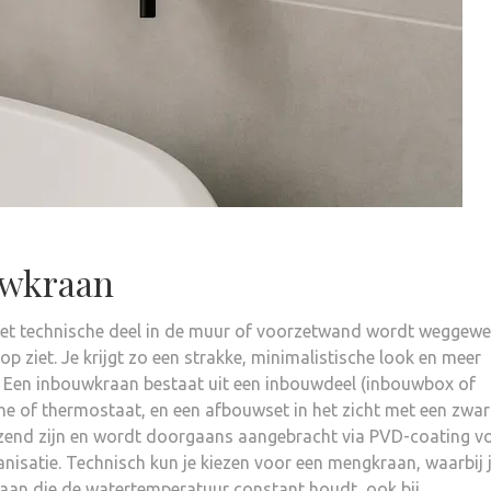
uwkraan
et technische deel in de muur of voorzetwand wordt weggewe
oop ziet. Je krijgt zo een strakke, minimalistische look en meer
 Een inbouwkraan bestaat uit een inbouwdeel (inbouwbox of
he of thermostaat, en een afbouwset in het zicht met een zwar
anzend zijn en wordt doorgaans aangebracht via PVD-coating v
vanisatie. Technisch kun je kiezen voor een mengkraan, waarbij 
aan die de watertemperatuur constant houdt, ook bij