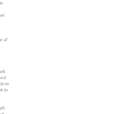
le
nel
ar af
elt
rond
de en
k te
eft