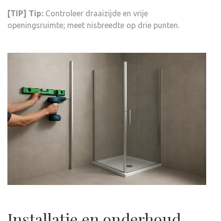
[TIP] Tip:
Controleer draaizijde en vrije
openingsruimte; meet nisbreedte op drie punten.
Installatie en onderhoud