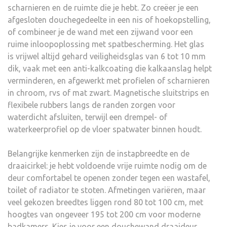
scharnieren en de ruimte die je hebt. Zo creëer je een
afgesloten douchegedeelte in een nis of hoekopstelling,
of combineer je de wand met een zijwand voor een
ruime inloopoplossing met spatbescherming. Het glas
is vrijwel altijd gehard veiligheidsglas van 6 tot 10 mm
dik, vaak met een anti-kalkcoating die kalkaanslag helpt
verminderen, en afgewerkt met profielen of scharnieren
in chroom, rvs of mat zwart. Magnetische sluitstrips en
flexibele rubbers langs de randen zorgen voor
waterdicht afsluiten, terwijl een drempel- of
waterkeerprofiel op de vloer spatwater binnen houdt.
Belangrijke kenmerken zijn de instapbreedte en de
draaicirkel: je hebt voldoende vrije ruimte nodig om de
deur comfortabel te openen zonder tegen een wastafel,
toilet of radiator te stoten. Afmetingen variëren, maar
veel gekozen breedtes liggen rond 80 tot 100 cm, met
hoogtes van ongeveer 195 tot 200 cm voor moderne
badkamers. Kies je voor een douchewand draaideur,