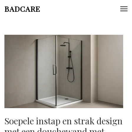
Skip
BADCARE
to
content
(Press
Enter)
Soepele instap en strak design
met een douchewand met