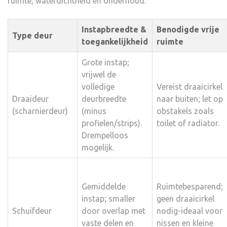
ruimte, waterdichtheid en onderhoud.
Instapbreedte &
Benodigde vrije
Type deur
toegankelijkheid
ruimte
Grote instap;
vrijwel de
volledige
Vereist draaicirkel
Draaideur
deurbreedte
naar buiten; let op
(scharnierdeur)
(minus
obstakels zoals
profielen/strips).
toilet of radiator.
Drempelloos
mogelijk.
Gemiddelde
Ruimtebesparend;
instap; smaller
geen draaicirkel
Schuifdeur
door overlap met
nodig-ideaal voor
vaste delen en
nissen en kleine