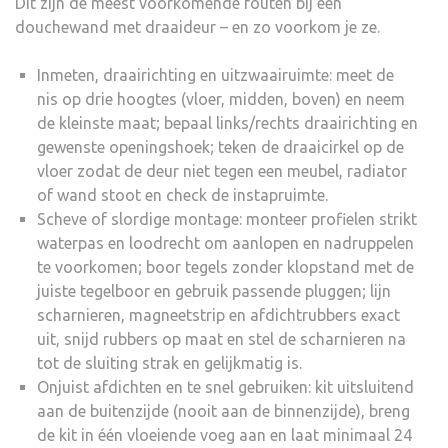
Dit zijn de meest voorkomende fouten bij een
douchewand met draaideur – en zo voorkom je ze.
Inmeten, draairichting en uitzwaairuimte: meet de
nis op drie hoogtes (vloer, midden, boven) en neem
de kleinste maat; bepaal links/rechts draairichting en
gewenste openingshoek; teken de draaicirkel op de
vloer zodat de deur niet tegen een meubel, radiator
of wand stoot en check de instapruimte.
Scheve of slordige montage: monteer profielen strikt
waterpas en loodrecht om aanlopen en nadruppelen
te voorkomen; boor tegels zonder klopstand met de
juiste tegelboor en gebruik passende pluggen; lijn
scharnieren, magneetstrip en afdichtrubbers exact
uit, snijd rubbers op maat en stel de scharnieren na
tot de sluiting strak en gelijkmatig is.
Onjuist afdichten en te snel gebruiken: kit uitsluitend
aan de buitenzijde (nooit aan de binnenzijde), breng
de kit in één vloeiende voeg aan en laat minimaal 24