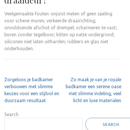
draaideur?
Veelgemaakte fouten: onjuist meten of geen speling
voor scheve muren; verkeerde draairichting;
onvoldoende afschot of drempel; scharnieren te vast;
boren zonder tegelboor; kitten op natte ondergrond;
siliconen niet laten uitharden; rubbers en glas niet
onderhouden.
Post
Zorgeloos je badkamer
Zo maak je van je royale
navigation
verbouwen met slimme
badkamer een serene oase
keuzes voor een stijlvol en
met slimme indeling, veel
duurzaam resultaat
licht en luxe materialen
Search
SEARCH