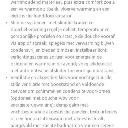
warmhoudend materiaal, plus extra comfort zoals
een verwarmde zitbank, vloerverwarming en een
elektrische handdoekradiator.
Slimme systemen: met slimme kranen en
douchebediening regel je debiet, temperatuur en
persoonlijke profielen en start je de douche vooraf
via app of spraak; spiegels met verwarming blijven
condensvrij en bieden dimbaar, instelbaar licht;
verlichtingsscènes zorgen voor energie in de
ochtend en warmte in de avond; voeg lekdetectie
met automatische afsluiter toe voor gemoedsrust.
Ventilatie en akoestiek: kies voor vochtgestuurde,
stille ventilatie met booststand en voldoende
toevoer om schimmel en condens te voorkomen
(optioneel met douche-wtw voor
energieterugwinning); demp galm met
vochtbestendige akoestische panelen, textuurtegels
of een houten lattenwand met akoestisch vilt,
aangevuld met zachte badmatten voor een serene