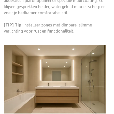
akoestisch plafondpaneel of speciale muurcoating. Zo
blijven gesprekken helder, watergeluid minder scherp en
voelt je badkamer comfortabel stil.
[TIP] Tip:
Installeer zones met dimbare, slimme
verlichting voor rust en functionaliteit.