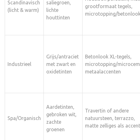
Scandinavisch
saliegroen,
grootformaat tegels,
(licht & warm)
lichte
microtopping/betonloo
houttinten
Grijs/antraciet
Betonlook XL-tegels,
Industrieel
met zwart en
microtopping/microcem
oxidetinten
metaalaccenten
Aardetinten,
Travertin of andere
gebroken wit,
Spa/Organisch
natuursteen, terrazzo,
zachte
matte zelliges als accen
groenen