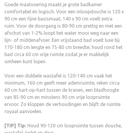
Goede maatvoering maakt je grote badkamer
comfortabel én logisch. Voor een inloopdouche is 120 x
90 cm een fijne basismaat; 140 x 90 cm voelt extra
ruim. Voor de doorgang is 80-90 cm prettig en met een
afschot van 1-2% loopt het water mooi weg naar een
lijn- of middenafvoer. Een vrijstaand bad voelt luxe bij
170-180 cm lengte en 75-80 cm breedte; houd rond het
bad circa 60 cm vrije ruimte zodat je er makkelijk
omheen kunt lopen.
Voor een dubbele wastafel is 120-140 cm vaak het
minimum, 160 cm geeft meer ademruimte; reken circa
60 cm hart-op-hart tussen de kranen, een bladhoogte
van 85-90 cm en minstens 90 cm vrije loopruimte
ervoor. Zo kloppen de verhoudingen en blijft de ruimte
royaal aanvoelen.
[TIP] Tip:
Houd 90-120 cm loopruimte tussen douche,
wastafel, toilet en deur.