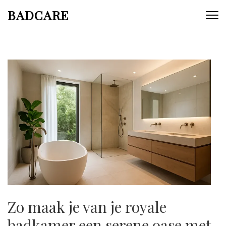
Skip
BADCARE
to
content
(Press
Enter)
Zo maak je van je royale
badkamer een serene oase met