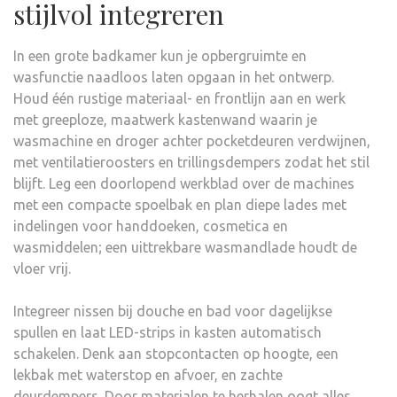
stijlvol integreren
In een grote badkamer kun je opbergruimte en
wasfunctie naadloos laten opgaan in het ontwerp.
Houd één rustige materiaal- en frontlijn aan en werk
met greeploze, maatwerk kastenwand waarin je
wasmachine en droger achter pocketdeuren verdwijnen,
met ventilatieroosters en trillingsdempers zodat het stil
blijft. Leg een doorlopend werkblad over de machines
met een compacte spoelbak en plan diepe lades met
indelingen voor handdoeken, cosmetica en
wasmiddelen; een uittrekbare wasmandlade houdt de
vloer vrij.
Integreer nissen bij douche en bad voor dagelijkse
spullen en laat LED-strips in kasten automatisch
schakelen. Denk aan stopcontacten op hoogte, een
lekbak met waterstop en afvoer, en zachte
deurdempers. Door materialen te herhalen oogt alles